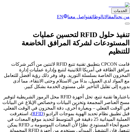
الخدمات
من نحن
المقالات
الوظائف
تواصل معنا
EN
تنفيذ حلول RFID لتحسين عمليات
المستودعات لشركة المرافق الخاضعة
للتنظيم
قامت CPCON بتطبيق تقنية تتبع RFID لاثنتين من أكبر شركات
مرافق الطاقة في أمريكا اللاتينية لتتبع وإدارة عمليات إدارة
المخزون الخاصة بسلسلة التوريد. وقد وفر ذلك رؤية أفضل للتعامل
مع المواد لدى العميل، بدءًا من الاستلام وحتى الانتقاء، مما أدى
بدوره إلى تقليل التأخير على مستوى الخدمة بشكل كبير.
باعتبارها تقنية تتبع، تحل أجهزة RFID محل الرموز الشريطية لتوفير
مسح العناصر المجمعة وتخزين البيانات وخصائص الإبلاغ عن البيانات
في الوقت الفعلي – وبعبارة أخرى، دقة المخزون في الوقت الفعلي.
قبل تطبيق نظام تحديد الهوية بموجات الراديو (
RFID
)، استغرقت
العملية الميدانية 25 دقيقة في المتوسط لتحديد موقع المعدات في
جميع أنحاء المستودع. نظرًا لأن المعدات الموسومة بـ RFID يمكن
تتبعها، فإن التشغيل الميداني يستخدم من أجهزة RFID المحمولة