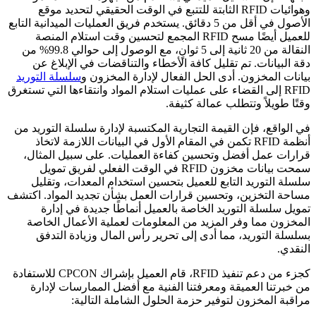
وهوائيات RFID الثابتة للتتبع في الوقت الحقيقي لتحديد موقع
الأصول في أقل من 5 دقائق. يستخدم فريق العمليات الميدانية التابع
للعميل أيضًا مسح RFID المجمع لتحسين وقت استلام المنصة
النقالة من 20 ثانية إلى 5 ثوانٍ، مع الوصول إلى حوالي 99.8% من
دقة البيانات. تم تقليل كافة الأخطاء والتناقضات في الإبلاغ عن
بيانات المخزون. أدى الحل الفعال لإدارة المخزون و
سلسلة التوريد
RFID إلى القضاء على عمليات استلام المواد وانتقاءها التي تستغرق
وقتًا طويلاً وتتطلب عمالة كثيفة.
في الواقع، فإن القيمة التجارية المكتسبة لإدارة سلسلة التوريد من
أنظمة RFID تكمن في المقام الأول في البيانات اللازمة لاتخاذ
قرارات عمل أفضل وتحسين كفاءة العمليات. على سبيل المثال،
سمحت بيانات مخزون RFID في الوقت الفعلي لفريق تمويل
سلسلة التوريد التابع للعميل بتحسين استخدام المعدات، وتقليل
مساحة التخزين، وتحسين قرارات العمل بشأن تجديد المواد. اكتشف
تمويل سلسلة التوريد الخاصة بالعميل أنماطًا جديدة في إدارة
المخزون مما وفر المزيد من المعلومات لعملية الأعمال الخاصة
بسلسلة التوريد، مما أدى إلى تحرير رأس المال وزيادة التدفق
النقدي.
كجزء من دعم تنفيذ RFID، قام العميل بإشراك CPCON للاستفادة
من خبرتنا العميقة ومعرفتنا الفنية مع أفضل الممارسات لإدارة
مراقبة المخزون لتوفير حزمة الحلول الشاملة التالية: