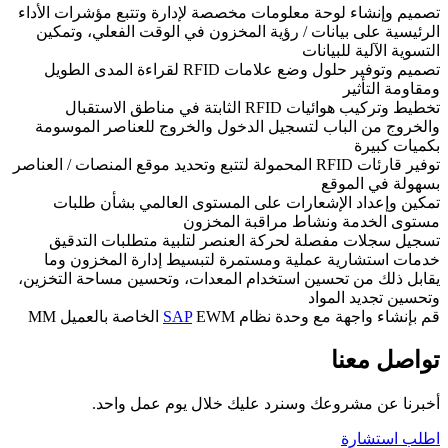
تصميم وإنشاء لوحة معلومات مخصصة لإدارة وتتبع مؤشرات الأداء
الرئيسية على بيانات / رؤية المخزون في الوقت الفعلي، وتمكين
التسوية الآلية للبيانات
تصميم وتوفير حلول وضع علامات RFID لقراءة المدى الطويل
ومقاومة التأثير
تخطيط وتركيب هوائيات RFID الثابتة في مناطق الاستقبال
والخروج من الباب لتسجيل الدخول والخروج للعناصر الموسومة
بكميات كبيرة
توفير قارئات RFID المحمولة لتتبع وتحديد موقع المنصات / العناصر
بسهولة في الموقع
تمكين وإعداد الإشعارات على المستوى العالمي بشأن طلبات
مستوى الخدمة ونشاط مراقبة المخزون
تسجيل سجلات مفصلة لحركة العنصر لتلبية متطلبات التدقيق
خدمات استشارية عملية ومستمرة لتبسيط إدارة المخزون وما
يقابل ذلك من تحسين استخدام المعدات، وتحسين مساحة التخزين،
وتحسين تجديد المواد
قم بإنشاء واجهة مع وحدة نظام
EWM الخاصة بالعميل MM
SAP
تواصل معنا
أخبرنا عن مشروعك وسنرد عليك خلال يوم عمل واحد.
اطلب استشارة