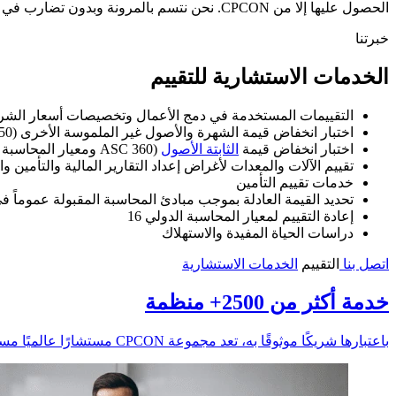
الحصول عليها إلا من CPCON. نحن نتسم بالمرونة وبدون تضارب في المصالح، ونستمع إلى الاحتياجات الفريدة لكل عميل لصياغة حلول مخصصة.
خبرتنا
الخدمات الاستشارية للتقييم
التقييمات المستخدمة في دمج الأعمال وتخصيصات أسعار الشرا
اختبار انخفاض قيمة الشهرة والأصول غير الملموسة الأخرى (ASC 350 وIAS 36)
اختبار انخفاض قيمة
الثابتة الأصول
(ASC 360 ومعيار المحاسبة الدولي 36)
تقييم الآلات والمعدات لأغراض إعداد التقارير المالية والتأمين و
خدمات تقييم التأمين
تحديد القيمة العادلة بموجب مبادئ المحاسبة المقبولة عموماً في ال
إعادة التقييم لمعيار المحاسبة الدولي 16
دراسات الحياة المفيدة والاستهلاك
اتصل بنا
التقييم
الخدمات الاستشارية
خدمة أكثر من 2500+ منظمة
باعتبارها شريكًا موثوقًا به، تعد مجموعة CPCON مستشارًا عالميًا مستقلاً يعمل على حماية وتعظيم القيمة للعملاء، بما في ذلك الشركات المدرجة في قائمة Fortune 100 وNYSE وNASDAQ.