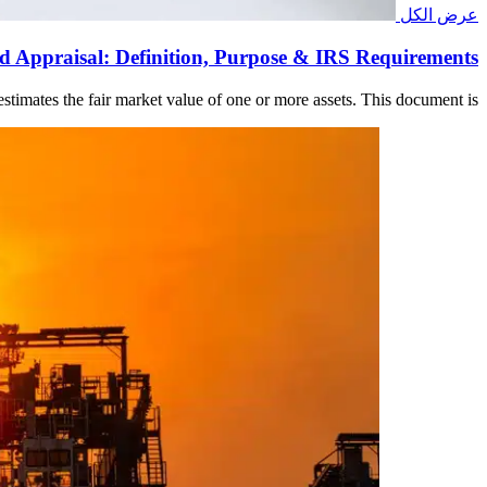
عرض الكل
ed Appraisal: Definition, Purpose & IRS Requirements
t estimates the fair market value of one or more assets. This document is