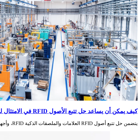
كيف يمكن أن يساعد حل تتبع الأصول RFID في الامتثال لمعيار المحاسبة الدولي 16؟
يتضمن حل تتبع أصول RFID العلامات والملصقات الذكية RFID، وأجهزة قراءة RFID الثابتة أو المحمولة، وحلول البرامج المخصصة لتناسب أي احتياجات لإدارة الأصول أو إدارة