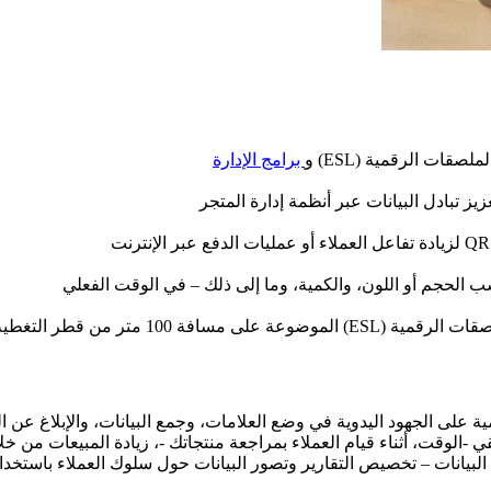
قات الرقمية (ESL) و
برامج الإدارة
لحجم أو اللون، والكمية، وما إلى ذلك – في الوقت الفعلي
 100 متر من قطر التغطية
الملصقات الرقمية على الجهود اليدوية في وضع العلامات، وجمع البيانات، والإبلا
قت، أثناء قيام العملاء بمراجعة منتجاتك -، زيادة المبيعات من خلال 
يانات – تخصيص التقارير وتصور البيانات حول سلوك العملاء باستخدام برن