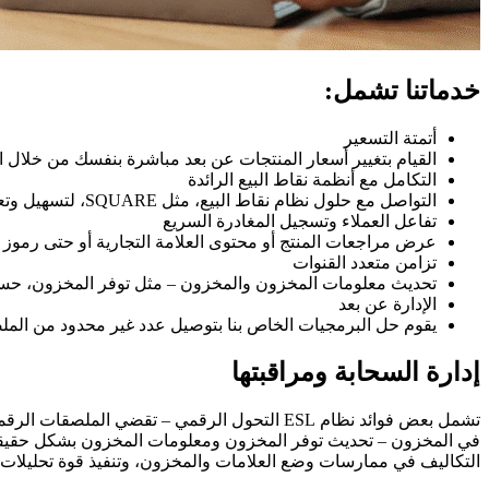
خدماتنا تشمل:
أتمتة التسعير
القيام بتغيير أسعار المنتجات عن بعد مباشرة بنفسك من خلال الملص
التكامل مع أنظمة نقاط البيع الرائدة
التواصل مع حلول نظام نقاط البيع، مثل SQUARE، لتسهيل وتعزيز تبادل البيانات عبر أنظمة إدارة المتجر
تفاعل العملاء وتسجيل المغادرة السريع
عرض مراجعات المنتج أو محتوى العلامة التجارية أو حتى رموز QR لزيادة تفاعل العملاء أو عمليات الدفع عبر الإنترنت
تزامن متعدد القنوات
تحديث معلومات المخزون والمخزون – مثل توفر المخزون، حسب ا
الإدارة عن بعد
يقوم حل البرمجيات الخاص بنا بتوصيل عدد غير محدود من الملصقات الرقمية (ESL) الموضوعة على مسافة
إدارة السحابة ومراقبتها
تشمل بعض فوائد نظام ESL التحول الرقمي – تقضي 
في المخزون – تحديث توفر المخزون ومعلومات المخزون بشكل حقيقي -الو
التكاليف في ممارسات وضع العلامات والمخزون، وتنفيذ قوة تحليلات الب