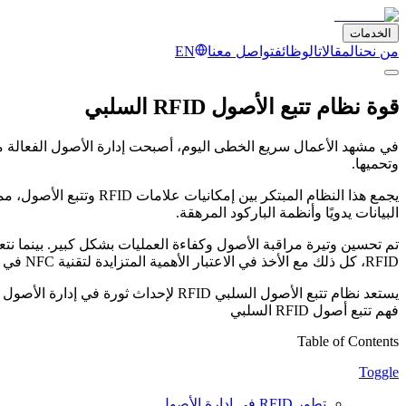
الخدمات
من نحن
المقالات
الوظائف
تواصل معنا
EN
قوة نظام تتبع الأصول RFID السلبي
وتحميها.
يجمع هذا النظام المبتكر بين إمكانيات علامات RFID وتتبع الأصول، مما يوفر حلاً يظهر في مختلف الصناعات. تكمن براعتها في الأتمتة، حيث تتواصل قارئات
البيانات يدويًا وأنظمة الباركود المرهقة.
تم تحسين وتيرة مراقبة الأصول وكفاءة العمليات بشكل كبير. بينما نت
RFID، كل ذلك مع الأخذ في الاعتبار الأهمية المتزايدة لتقنية NFC في هذا المشهد.
يستعد نظام تتبع الأصول السلبي RFID لإحداث ثورة في إدارة الأصول والارتقاء بها إلى آفاق جديدة، مما يجعلها أصلاً لا غنى عنه في عالم الأعمال الحديث.
فهم تتبع أصول RFID السلبي
Table of Contents
Toggle
تطور RFID في إدارة الأصول