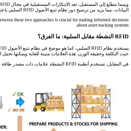
البيانات، مما يزيد من ترسيخ دور نظام تتبع الأصول RFID السلبي باعتبارها حجر الزاوية في ممارسات إدارة الأصول الحديثة.
between these two approaches is crucial for making informed decisions
about asset tracking systems.
RFID النشطة مقابل السلبية: ما الفرق؟
حيث التكلفة وخفيفة الوزن. هذه العلامات متينة للغاية ويمكنها تحمل ا
في المقابل، تستخدم أنظمة RFID النشطة علامات ذات مصدر طاقة خاص بها، مما يمكنها من نقل الإشارات عبر مسافات أطول وتوفير إمكانات التتبع في الوقت الفعلي.