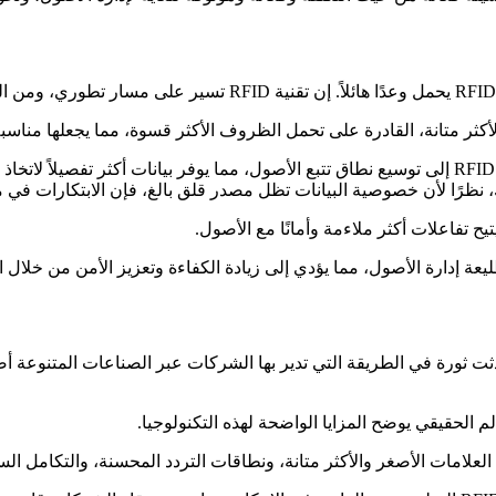
علاوة على ذلك، سيؤدي التقدم في نطاقات التردد وزيادة دقة قارئات RFID إلى توسيع نطاق تتبع الأصول،
ا يمكن إنكار قوة نظام تتبع الأصول السلبي RFID. لقد أحدثت ثورة في الطريقة التي تدير بها الشركا