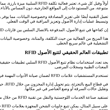
متنوعة، من المستودعات إلى المواقع الخارجية، دون المساس بالأداء.
وتبسيط عمليات إدارة الأصول وتعزيز المراقبة في الوقت الفعلي.
إن كفاءتها في تتبع الأصول، المدفوعة بالاتصال السلس بين قارئات RFID والعلامات، لا تقلل من العمل اليدوي فحسب، بل تقلل أيضًا من فرص الخطأ البشري.
التشغيلية في عالم سريع الخطى.
تطبيقات العالم الحقيقي لتتبع الأصول RFID
المعدات الطبية وسجلات المرضى.
تستخدم المستشفيات علامات RFID لضمان صيانة الأدوات المهمة في الوقت المناسب، مثل أجهزة تنظيم ضربات القلب، ولإدارة سجلات المرضى بشكل آمن.
وتقليل حالات السرقة أو وضع العناصر في غير مكانها.
تستفيد صناعة الخدمات اللوجستية والنقل من تقنية RFID من خلال مراقبة تدفق البضائع، وتحسين رؤية سلسلة التوريد، وضمان التسليم الآمن للبضائع.
عل