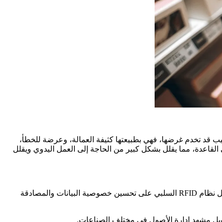
ساليب قد تخدم غرضها، فهي بطبيعتها كثيفة العمالة، وعرضة للخطأ،
فر نظام RFID السلبي نقلة نوعية في إدارة الأصول. مع علامات وقارئات RFID، تصبح الأتمتة هي القاعدة، مما يقلل بشكل كبير من الحاجة إلى العمل اليدوي ويقلل
تتميز RFID أيضًا بالمتانة، حيث يمكن لعلامات RFID أن تتحمل الظروف القاسية، على عكس الرموز الشريطية الورقية. علاوة على ذلك، يعمل نظام RFID السلبي على تحسين خصوصية البيانات والمصادقة