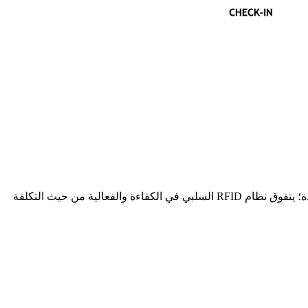
ومع ذلك، تأتي هذه الميزة بتكلفة تنفيذ أعلى وحجم علامة أكبر. يتوقف الاختيار بين RFID النشط والسلبي على احتياجات إدارة الأصول المحددة؛ يتفوق نظام RFID السلبي في الكفاءة والفعالية من حيث التكلفة