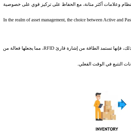
ويات أعلى، مع تعزيز الأمان وتكامل النظام وعلامات أكثر متانة، مع الحفاظ على تركيز قوي على خصوصية
In the realm of asset management, the choice between Active and Pa
يستخدم نظام RFID السلبي، كما هو موضح في نظام تتبع الأصول RFID السلبي، علامات RFID التي لا تتطلب مصدر طاقة داخلي؛ وبدلاً من ذلك، فإنها تستمد الطاقة من إشارة قارئ RFID، مما يجعلها فعالة من