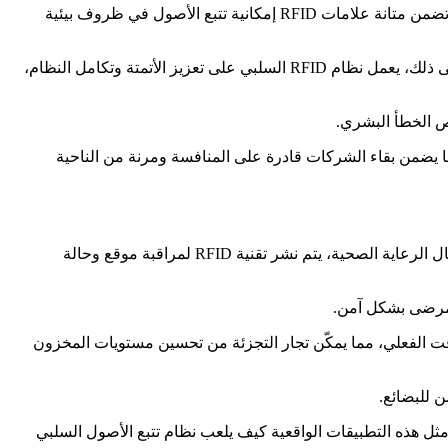
أولاً وقبل كل شيء، تعتبر فعالية تكلفة RFID السلبية ميزة بارزة، مما يقلل بشكل كبير من تكاليف التنفيذ بالمقارنة مع تقنيات التتبع الأخرى. تضمن متانة علامات RFID إمكانية تتبع الأصول في ظروف بيئية
تعمل التقنية أيضًا على تعزيز المصادقة وخصوصية البيانات، مما يوفر وصولاً آمنًا إلى معلومات الأصول مع حماية البيانات الحساسة. علاوة على ذلك، يعمل نظام RFID السلبي على تعزيز الأتمتة وتكامل النظام،
بيانات المحسنة، والأتمتة يجعل من Passive RFID أداة قوية لإدارة الأصول، مما يضمن بقاء الشركات قادرة على المنافسة ومرنة من الناحية
يجد تعدد استخدامات نظام تتبع الأصول RFID السلبي تطبيقات حقيقية عبر مجموعة واسعة من الصناعات، مما يعزز الكفاءة والأمان. في مجال الرعاية الصحية، يتم نشر تقنية RFID لمراقبة موقع وحالة
 المخزون من خلال RFID، حيث يمكن تتبع العناصر التي تحتوي على علامات RFID المضمنة في الوقت الفعلي، مما يمكّن تجار التجزئة من تحسين مستويات المخزون
اطر السرقة أو الخسارة. تجسد مثل هذه التطبيقات الواقعية كيف يلعب نظام تتبع الأصول السلبي