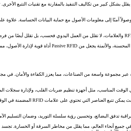
هذا المزيج من الفعالية من حيث التكلفة، والمتانة، وخصوصية ال
في قطاع البيع بالتجزئة، يتم تحويل إدارة
ى سبيل المثال، يمكن تتبع حاويات الشحن المجهزة بعلامات RFID في جميع أنحاء العالم، مما يقلل من مخ