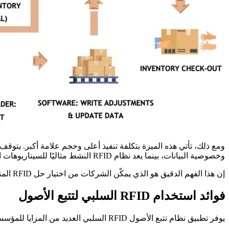
وخصوصية البيانات، بينما يعد نظام RFID النشط مثاليًا للسيناريوهات التي تتطلب تتبعًا واسع النطاق ومراقبة متكررة للأصول.
إن هذا الفهم الدقيق هو الذي يمكّن الشركات من اختيار حل RFID المناسب لمتطلباتها الفريدة لإدارة الأصول.
فوائد استخدام RFID السلبي لتتبع الأصول
يوفر تطبيق نظام تتبع الأصول RFID السلبي العديد من المزايا للمؤسسات التي تسعى إلى إدارة الأصول بكفاءة.