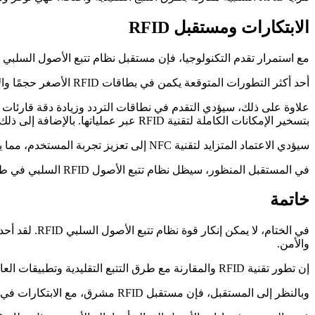
الابتكارات ومستقبل RFID
مع استمرار تقدم التكنولوجيا، فإن مستقبل نظام تتبع الأصول السلبي RFID يحمل وعدًا هائلاً. إن تقنية RFID تسير على مسار تطوري، ومن المتوقع أن تشهد اختراقات مبتكرة.
أحد أكثر التطورات المتوقعة يكمن في بطاقات RFID الأصغر حجمًا والأكثر متانة، القادرة على تحمل الظروف الأكثر قسوة، مما يجعلها مناسبة لمجموعة واسعة من التطبيقات.
بتسخير الإمكانات الكاملة لتقنية RFID عبر عملياتها. بالإضافة إلى ذلك، نظرًا لأن خصوصية البيانات تظل مصدر قلق بالغ، فإن الابتكارات في مجال أمان RFID ستضمن حماية المعلومات الحساسة بشكل جيد.
سيؤدي الاعتماد المتزايد لتقنية NFC إلى تعزيز تجربة المستخدم، مما يتيح تفاعلات أكثر ملاءمة وأمانًا مع الأصول.
في المستقبل المنظور، سيظل نظام تتبع الأصول RFID السلبي في طليعة إدارة الأصول، مما يؤدي إلى زيادة الكفاءة وتعزيز الأمن من خلال الابتكار المستمر.
خاتمة
في الختام، ل
والأمن.
إن تطور تقنية RFID والمقارنة مع طرق التتبع التقليدية وتطبيقات العالم الحقيقي يوضح المزايا الواضحة لهذه التكنولوجيا.
وبالنظر إلى المستقبل، فإن مستقبل RFID مشرق، مع الابتكارات في العلامات الأصغر والأكثر متانة، ونطاقات التردد المحسنة، والتكامل السلس للنظام، وتعزيز خصوصية البيانات، والتأثير المتزايد لتقنية NFC.