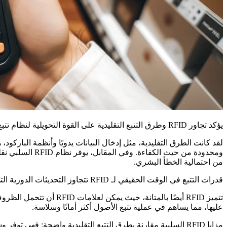
يؤكد تجاور RFID وطرق التتبع التقليدية على القوة التحويلية لنظام تتبع الأصول RFID السلبي.
لقد كانت الطرق التقليدية، مثل إدخال البيانات يدويًا وأنظمة الباركو
من احتمالية الخطأ البشري.
قدرات التتبع في الوقت الحقيقي لـ RFID تتجاوز التحديثات الدورية التي توفرها الطرق التقليدية، مما يضمن مراقبة الأصول بشكل مستمر.
عليها، مما يساهم في عملية تتبع الأصول أكثر أمانًا وسلاسة.
مزايا RFID السلبية مقارنة بطرق التتبع التقليدية واضحة: فهي توفر وسيلة فعالة من حيث التكلفة وفعالة وموثوقة للغاية لإدارة الأصول، وتحويل مشهد إدارة الأصول في مختلف الصناعات.